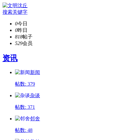
搜索关键字
0
今日
0
昨日
818
帖子
529
会员
资讯
新闻
帖数: 379
杂谈
帖数: 371
邻舍
帖数: 48