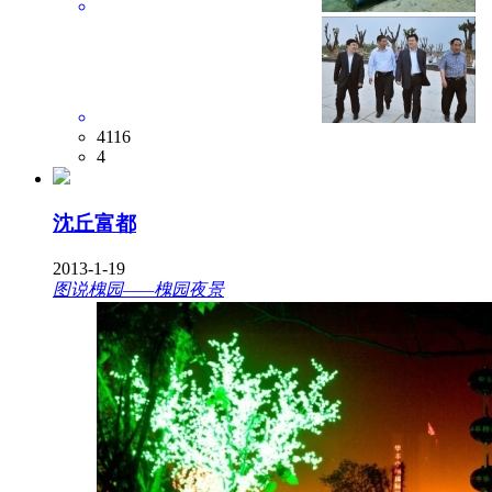
4116
4
沈丘富都
2013-1-19
图说槐园——槐园夜景