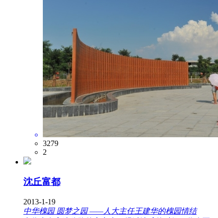
3279
2
沈丘富都
2013-1-19
中华槐园 圆梦之园 ——人大主任王建华的槐园情结