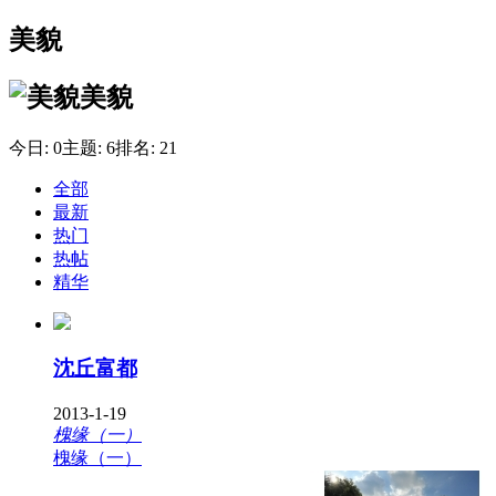
美貌
美貌
今日:
0
主题:
6
排名:
21
全部
最新
热门
热帖
精华
沈丘富都
2013-1-19
槐缘（一）
槐缘（一）